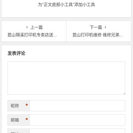
为“正文底部小工具”添加小工具
上一篇
下一篇
昆山锦溪打印机专卖店送货上门维修安装服务
昆山打印机维修 维修兄弟9020打印机提示卡纸 上门维修快速解决问题
文章导航
发表评论
*
昵称
*
邮箱